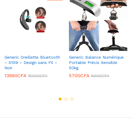
Generic Oreillette Bluetooth
Generic Balance Numérique
– S109 – Design sans Fil –
Portable Précis Sensible
Noir
50kg
13990
CFA
5700
CFA
15000
CFA
6000
CFA