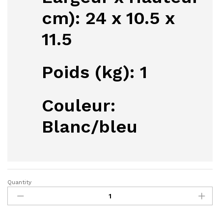
cm)
: 24 x 10.5 x
11.5
Poids (kg)
: 1
Couleur
:
Blanc/bleu
Quantity
Havells
Fer
à
repasser