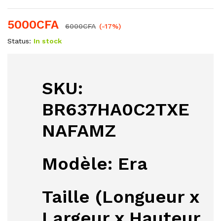
5000
CFA
6000
CFA
(-17%)
Status:
In stock
SKU
:
BR637HA0C2TXE
NAFAMZ
Modèle
: Era
Taille (Longueur x
Largeur x Hauteur