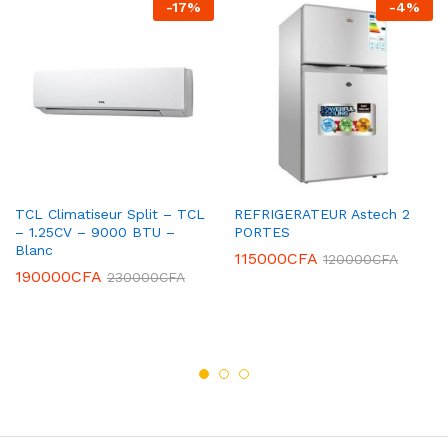
-
17
%
-
4
%
TCL Climatiseur Split – TCL
REFRIGERATEUR Astech 2
– 1.25CV – 9000 BTU –
PORTES
Blanc
115000
CFA
120000
CFA
190000
CFA
230000
CFA