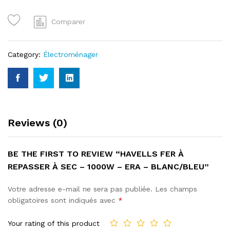
à
Sec
Comparer
-
1000W
-
Category:
Électroménager
Era
-
Blanc/Bleu
quantity
Reviews (0)
BE THE FIRST TO REVIEW “HAVELLS FER À
REPASSER À SEC – 1000W – ERA – BLANC/BLEU”
Votre adresse e-mail ne sera pas publiée.
Les champs
obligatoires sont indiqués avec
*
Your rating of this product