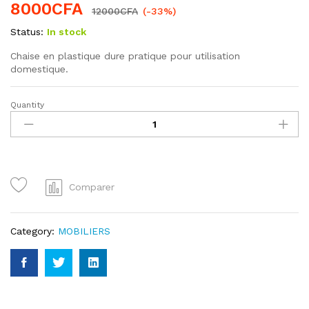
8000
CFA
12000
CFA
(-33%)
Status:
In stock
Chaise en plastique dure pratique pour utilisation
domestique.
Quantity
Chaise
en
plastique
dure
quantity
Comparer
Category:
MOBILIERS