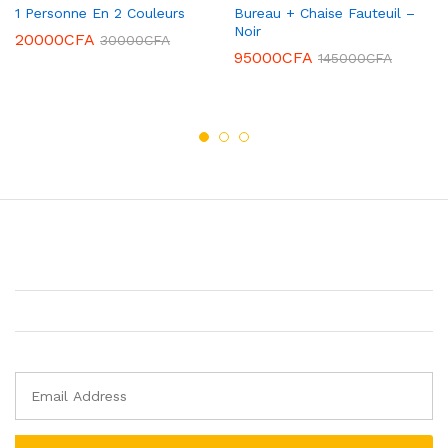
1 Personne En 2 Couleurs
Bureau + Chaise Fauteuil –
Noir
20000
CFA
30000
CFA
95000
CFA
145000
CFA