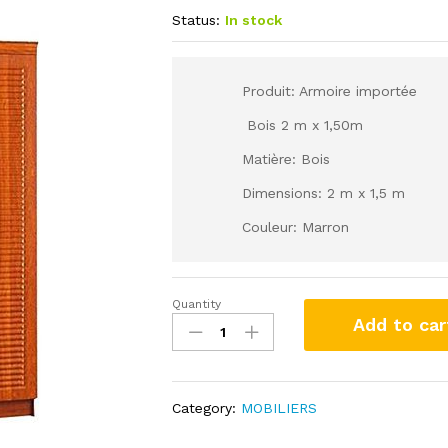
Status:
In stock
Produit: Armoire importée
Bois 2 m x 1,50m
Matière: Bois
Dimensions: 2 m x 1,5 m
Couleur: Marron
Quantity
Label
Add to car
Armoire
Importée
-
3
Category:
MOBILIERS
Battants
en