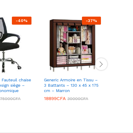
-
40
%
-
37
%
Fauteuil chaise
Generic Armoire en Tissu –
Binatone 
sign siège –
3 Battants – 130 x 45 x 175
1656B
gonomique
cm – Marron
23000
C
18899
CFA
75000
CFA
30000
CFA