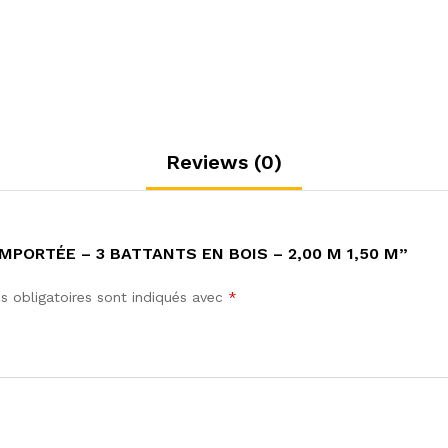
Bois
-
2,00
m
1,50
m
quantity
Reviews (0)
MPORTÉE – 3 BATTANTS EN BOIS – 2,00 M 1,50 M”
 obligatoires sont indiqués avec
*