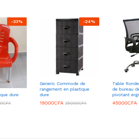
-
33
%
-
24
%
Generic Commode de
Table Ronde 
rangement en plastique
de bureau de
ique dure
dure
pivotant er
19000
CFA
45000
CFA
00
CFA
25000
CFA