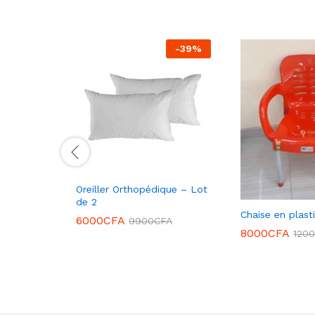
-
39
%
Oreiller Orthopédique – Lot
de 2
Chaise en plast
6000
CFA
9900
CFA
8000
CFA
120