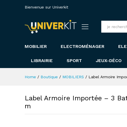
Bienvenue sur Univerkit
Tout
MOBILIER
ELECTROMÉNAGER
ELE
LIBRAIRIE
SPORT
JEUX-DÉCO
Home
/
Boutique
/
MOBILIERS
/
Label Armoire Impor
Label Armoire Importée – 3 Bat
m