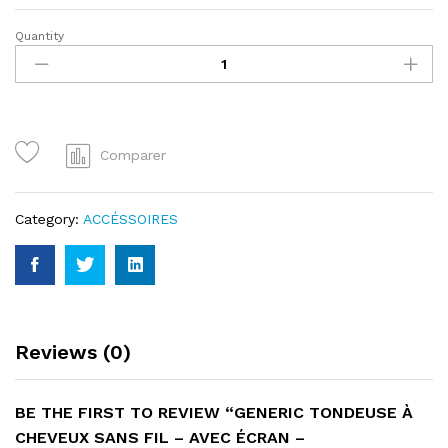
Quantity
Generic
Tondeuse
à
cheveux
sans
fil
Comparer
-
avec
écran
Category:
ACCÉSSOIRES
-
Professionnelle
quantity
Reviews (0)
BE THE FIRST TO REVIEW “GENERIC TONDEUSE À
CHEVEUX SANS FIL – AVEC ÉCRAN –