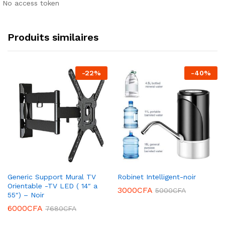
No access token
Produits similaires
-
22
%
-
40
%
Generic Support Mural TV
Robinet Intelligent-noir
Orientable -TV LED ( 14″ a
3000
CFA
5000
CFA
55″) – Noir
6000
CFA
7680
CFA